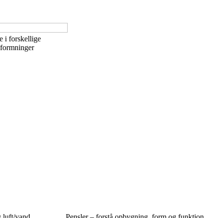
i forskellige
dformninger
g luft/vand
Pensler – forstå opbygning, form og funktion