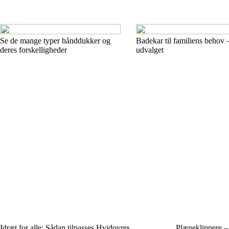
Se de mange typer hånddukker og
Badekar til familiens behov 
deres forskelligheder
udvalget
Idræt for alle: Sådan tilpasses Hvidovres
Plæneklippere – 