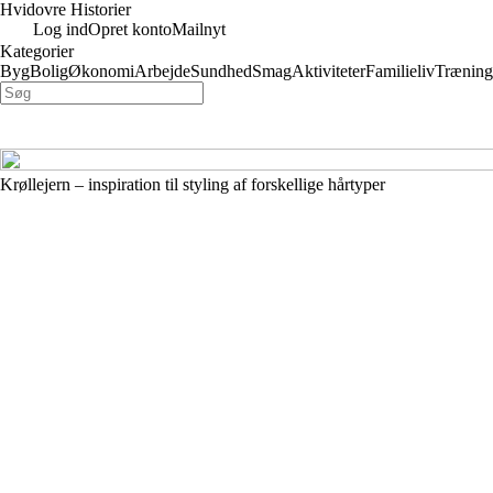
Hvidovre Historier
Log ind
Opret konto
Mailnyt
Kategorier
Byg
Bolig
Økonomi
Arbejde
Sundhed
Smag
Aktiviteter
Familieliv
Træning
Krøllejern – inspiration til styling af forskellige hårtyper