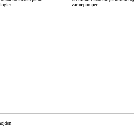
logier
varmepumper
højden