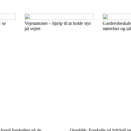
– se
Vejrstationer – hjælp til at holde styr
Garderobeskabe 
på vejret
størrelser og u
forstå forskellen på de
Overblik: Forskelle på luft/luft o