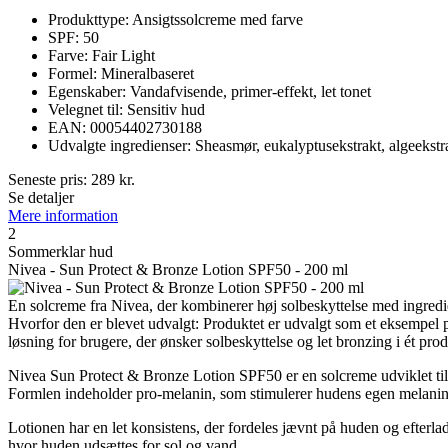
Produkttype: Ansigtssolcreme med farve
SPF: 50
Farve: Fair Light
Formel: Mineralbaseret
Egenskaber: Vandafvisende, primer-effekt, let tonet
Velegnet til: Sensitiv hud
EAN: 00054402730188
Udvalgte ingredienser: Sheasmør, eukalyptusekstrakt, algeekstr
Seneste pris:
289
kr.
Se detaljer
Mere information
2
Sommerklar hud
Nivea - Sun Protect & Bronze Lotion SPF50 - 200 ml
En solcreme fra Nivea, der kombinerer høj solbeskyttelse med ingredi
Hvorfor den er blevet udvalgt: Produktet er udvalgt som et eksempel 
løsning for brugere, der ønsker solbeskyttelse og let bronzing i ét prod
Nivea Sun Protect & Bronze Lotion SPF50 er en solcreme udviklet til 
Formlen indeholder pro-melanin, som stimulerer hudens egen melaninp
Lotionen har en let konsistens, der fordeles jævnt på huden og efterlad
hvor huden udsættes for sol og vand.