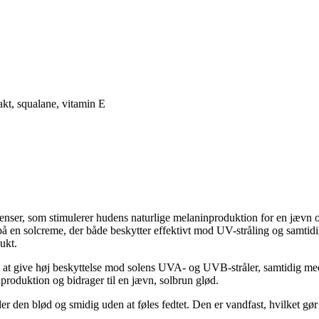
akt, squalane, vitamin E
enser, som stimulerer hudens naturlige melaninproduktion for en jævn 
på en solcreme, der både beskytter effektivt mod UV-stråling og samtid
ukt.
at give høj beskyttelse mod solens UVA- og UVB-stråler, samtidig med a
roduktion og bidrager til en jævn, solbrun glød.
er den blød og smidig uden at føles fedtet. Den er vandfast, hvilket gør 