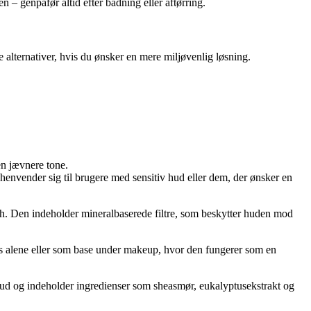
 – genpåfør altid efter badning eller aftørring.
alternativer, hvis du ønsker en mere miljøvenlig løsning.
en jævnere tone.
henvender sig til brugere med sensitiv hud eller dem, der ønsker en
ish. Den indeholder mineralbaserede filtre, som beskytter huden mod
ndes alene eller som base under makeup, hvor den fungerer som en
 hud og indeholder ingredienser som sheasmør, eukalyptusekstrakt og