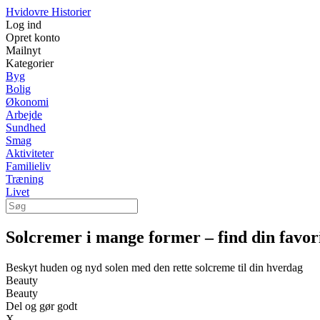
Hvidovre Historier
Log ind
Opret konto
Mailnyt
Kategorier
Byg
Bolig
Økonomi
Arbejde
Sundhed
Smag
Aktiviteter
Familieliv
Træning
Livet
Solcremer i mange former – find din favor
Beskyt huden og nyd solen med den rette solcreme til din hverdag
Beauty
Beauty
Del og gør godt
X