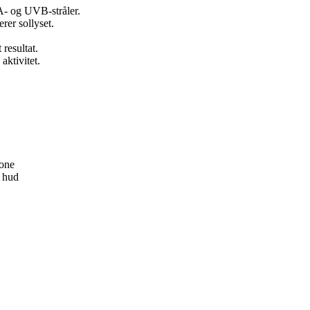
A- og UVB-stråler.
erer sollyset.
resultat.
aktivitet.
tone
r hud