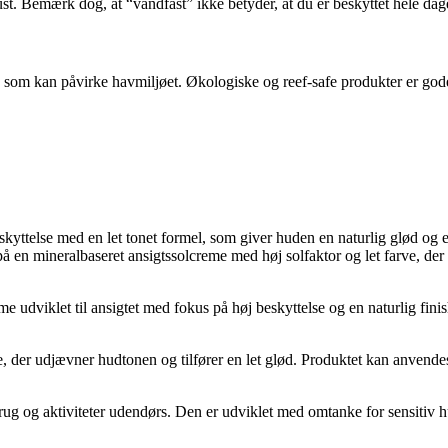
st. Bemærk dog, at “vandfast” ikke betyder, at du er beskyttet hele dagen
 som kan påvirke havmiljøet. Økologiske og reef-safe produkter er gode 
yttelse med en let tonet formel, som giver huden en naturlig glød og 
å en mineralbaseret ansigtssolcreme med høj solfaktor og let farve, der 
e udviklet til ansigtet med fokus på høj beskyttelse og en naturlig fin
arve, der udjævner hudtonen og tilfører en let glød. Produktet kan anve
brug og aktiviteter udendørs. Den er udviklet med omtanke for sensitiv