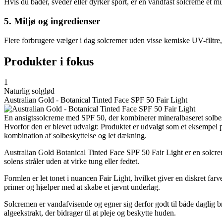
Hvis du bader, sveder eller dyrker sport, er en vandfast solcreme et mu
5. Miljø og ingredienser
Flere forbrugere vælger i dag solcremer uden visse kemiske UV-filtre,
Produkter i fokus
1
Naturlig solglød
Australian Gold - Botanical Tinted Face SPF 50 Fair Light
En ansigtssolcreme med SPF 50, der kombinerer mineralbaseret solbesk
Hvorfor den er blevet udvalgt: Produktet er udvalgt som et eksempel p
kombination af solbeskyttelse og let dækning.
Australian Gold Botanical Tinted Face SPF 50 Fair Light er en solcrem
solens stråler uden at virke tung eller fedtet.
Formlen er let tonet i nuancen Fair Light, hvilket giver en diskret f
primer og hjælper med at skabe et jævnt underlag.
Solcremen er vandafvisende og egner sig derfor godt til både daglig 
algeekstrakt, der bidrager til at pleje og beskytte huden.