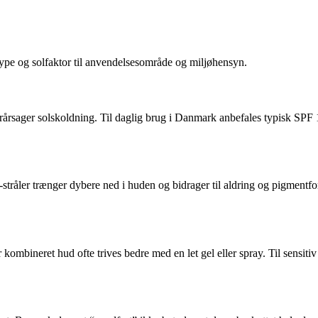
udtype og solfaktor til anvendelsesområde og miljøhensyn.
rårsager solskoldning. Til daglig brug i Danmark anbefales typisk SP
åler trænger dybere ned i huden og bidrager til aldring og pigmentfo
 kombineret hud ofte trives bedre med en let gel eller spray. Til sensiti