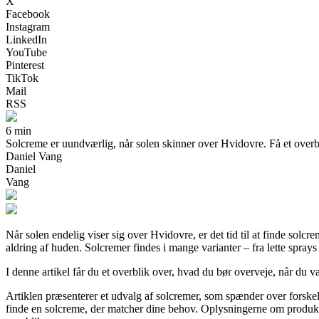
X
Facebook
Instagram
LinkedIn
YouTube
Pinterest
TikTok
Mail
RSS
6 min
Solcreme er uundværlig, når solen skinner over Hvidovre. Få et overbli
Daniel Vang
Daniel
Vang
Når solen endelig viser sig over Hvidovre, er det tid til at finde solc
aldring af huden. Solcremer findes i mange varianter – fra lette sprays 
I denne artikel får du et overblik over, hvad du bør overveje, når du v
Artiklen præsenterer et udvalg af solcremer, som spænder over forskell
finde en solcreme, der matcher dine behov. Oplysningerne om produkter